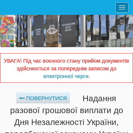
Toggl
navig
УВАГА! Під час воєнного стану прийом документів
здійснюється за попереднім записом до
електронної черги
.
Надання
ПОВЕРНУТИСЯ
разової грошової виплати до
Дня Незалежності України,