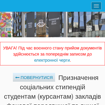
Toggl
navig
УВАГА! Під час воєнного стану прийом документів
здійснюється за попереднім записом до
електронної черги
.
Призначення
ПОВЕРНУТИСЯ
соціальних стипендій
студентам (курсантам) закладів