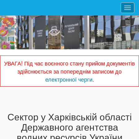
Toggl
navig
УВАГА! Під час воєнного стану прийом документів
здійснюється за попереднім записом до
електронної черги
.
Сектор у Харківській області
Державного агентства
водних ресурсів України