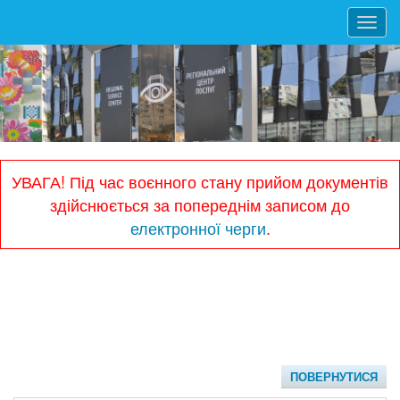
Toggl
navig
УВАГА! Під час воєнного стану прийом документів
здійснюється за попереднім записом до
електронної черги
.
ПОВЕРНУТИСЯ