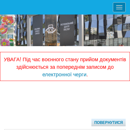
Toggl
navig
УВАГА! Під час воєнного стану прийом документів
здійснюється за попереднім записом до
електронної черги
.
ПОВЕРНУТИСЯ