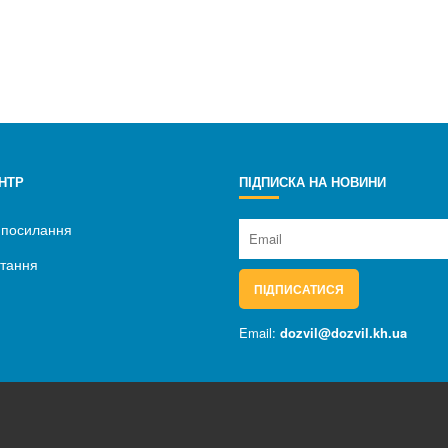
НТР
ПІДПИСКА НА НОВИНИ
 посилання
итання
ПІДПИСАТИСЯ
Email:
dozvil@dozvil.kh.ua