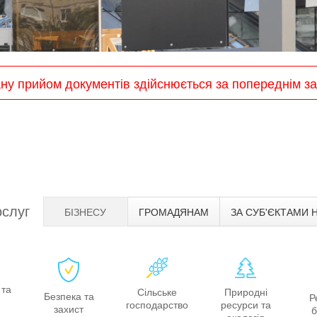
ану прийом документів здійснюється за попереднім 
ослуг
БІЗНЕСУ
ГРОМАДЯНАМ
ЗА СУБ'ЄКТАМИ 
 та
Сільське
Природні
Безпека та
Р
господарство
ресурси та
захист
б