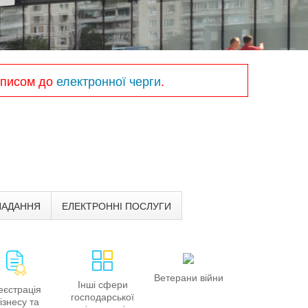
записом до
електронної черги
.
НАДАННЯ
ЕЛЕКТРОННІ ПОСЛУГИ
Ветерани війни
Інші сфери
еєстрація
господарської
ізнесу та