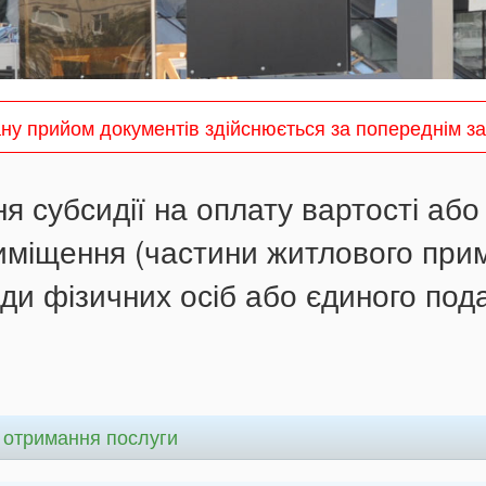
ану прийом документів здійснюється за попереднім 
я субсидії на оплату вартості або
иміщення (частини житлового прим
ди фізичних осіб або єдиного пода
а отримання послуги