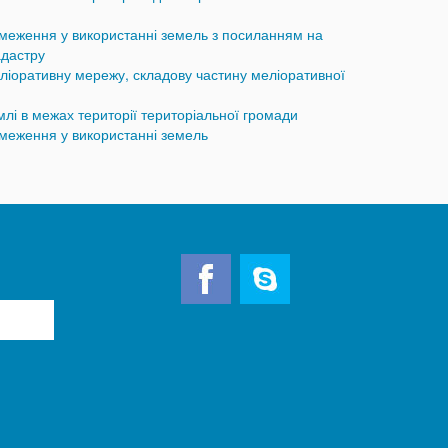
бмеження у використанні земель з посиланням на
адастру
ліоративну мережу, складову частину меліоративної
лі в межах території територіальної громади
бмеження у використанні земель