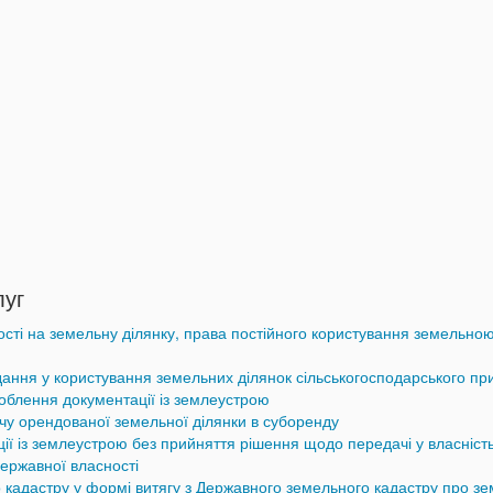
луг
ті на земельну ділянку, права постійного користування земельною 
дання у користування земельних ділянок сільськогосподарського пр
облення документації із землеустрою
чу орендованої земельної ділянки в суборенду
ї із землеустрою без прийняття рішення щодо передачі у власність
ержавної власності
кадастру у формі витягу з Державного земельного кадастру про зем