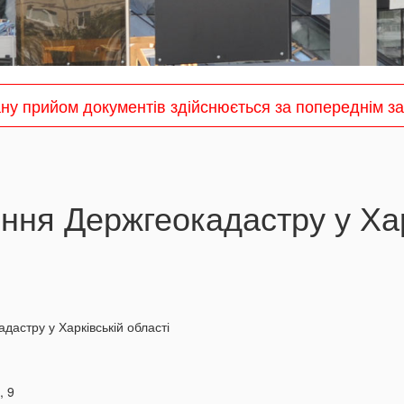
ану прийом документів здійснюється за попереднім 
ння Держгеокадастру у Хар
дастру у Харківській області
, 9